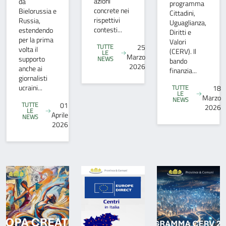
azioni
da
programma
concrete nei
Bielorussia e
Cittadini,
rispettivi
Russia,
Uguaglianza,
contesti...
estendendo
Diritti e
per la prima
Valori
TUTTE
25
volta il
(CERV). Il
LE
Marzo
supporto
NEWS
bando
2026
anche ai
finanzia...
giornalisti
ucraini...
TUTTE
18
LE
Marzo
NEWS
TUTTE
01
2026
LE
Aprile
NEWS
2026