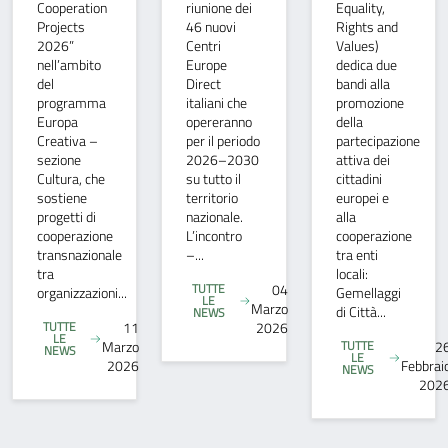
Cooperation
riunione dei
Equality,
Projects
46 nuovi
Rights and
2026”
Centri
Values)
nell’ambito
Europe
dedica due
del
Direct
bandi alla
programma
italiani che
promozione
Europa
opereranno
della
Creativa –
per il periodo
partecipazione
sezione
2026–2030
attiva dei
Cultura, che
su tutto il
cittadini
sostiene
territorio
europei e
progetti di
nazionale.
alla
cooperazione
L’incontro
cooperazione
transnazionale
–...
tra enti
tra
locali:
TUTTE
04
organizzazioni...
Gemellaggi
LE
Marzo
di Città...
NEWS
TUTTE
11
2026
LE
Marzo
TUTTE
2
NEWS
LE
2026
Febbrai
NEWS
202