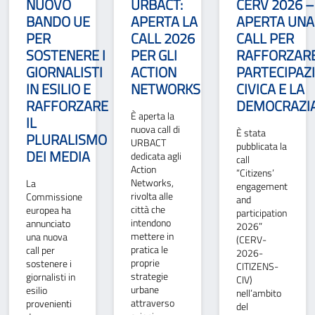
NUOVO
URBACT:
CERV 2026 –
BANDO UE
APERTA LA
APERTA UNA
PER
CALL 2026
CALL PER
SOSTENERE I
PER GLI
RAFFORZARE
GIORNALISTI
ACTION
PARTECIPAZ
IN ESILIO E
NETWORKS
CIVICA E LA
RAFFORZARE
DEMOCRAZI
È aperta la
IL
nuova call di
È stata
PLURALISMO
URBACT
pubblicata la
DEI MEDIA
dedicata agli
call
Action
“Citizens’
Networks,
La
engagement
rivolta alle
Commissione
and
città che
europea ha
participation
intendono
annunciato
2026”
mettere in
una nuova
(CERV-
pratica le
call per
2026-
proprie
sostenere i
CITIZENS-
strategie
giornalisti in
CIV)
urbane
esilio
nell’ambito
attraverso
provenienti
del