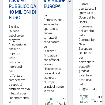
L’AVVISO
VIAGGIARE IN
È stata
PUBBLICO DA
EUROPA
aperta la call
10 MILIONI DI
Ignite NEB –
La
EURO
Open Call for
Commissione
Hosts,
europea ha
promossa
È online
aperto una
nell’ambito
l’Avviso
nuova
della EIT
pubblico del
tornata di
Community
progetto
candidature
New
“Innovazione
per
European
sociale e
DiscoverEU,
Bauhaus,
impatto
l’iniziativa
per
delle
che offre ai
selezionare
politiche.
giovani
soggetti in
Interventi
diciottenni la
grado di
per
possibilità di
diventare
rafforzare
esplorare
host locali
competenze
l’Europa
del
e capacità
principalmente
programma...
amministrativa
in treno,...
integrata per
TUTTE
08
l’orientamento
TUTTE
15
LE
Aprile
LE
al
NEWS
Aprile
NEWS