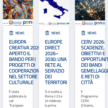
NEWS
NEWS
NEWS
EUROPA
EUROPE
CERV 2026:
CREATIVA 2026:
DIRECT
SCADENZE,
APERTO IL
2026–
OBIETTIVI E
BANDO PER I
2030: UNA
OPPORTUNI
PROGETTI DI
RETE AL
DEI BANDI
COOPERAZIONE
SERVIZIO
GEMELLAGGI
NEL SETTORE
DEI
E RETI DI
CULTURALE
TERRITORI
CITTÀ
È stata
Si è svolta a
Il
pubblicata la
Roma il 23 e
Programma
call
24 febbraio
CERV
“European
la prima
(Citizens,