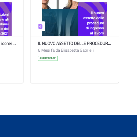
Le selezioni uniche e gli elenchi di idonei ex art. 3-bis del d.l. 802021
IL NUOVO ASSETTO DELLE PROCEDURE DI INGRESSO AL LAVORO NELLE PROVINCE
6 Mesi fa da Elisabetta Gabrielli
APPROVATO