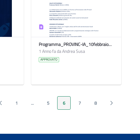
Programma_PROVINC-IA_10febbraio2025_def
1 Anno fa da Andrea Susa
APPROVATO
Pagina Precedente
Pagina Seguente
1
...
5
6
7
8
Pagina
Pagine intermedie
Pagina
Pagina
Pagina
Pagina