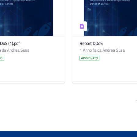
DoS (1).pdf
Report DDoS
a da Andrea Susa
1 Anno fa da Andrea Susa
TO
APPROVATO