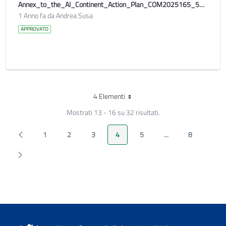
Annex_to_the_AI_Continent_Action_Plan_COM2025165_5OcpRk2EgLVJ9pIx0slBSXI6t2A_114522
1 Anno fa da Andrea Susa
APPROVATO
4 Elementi
Per pagina
Mostrati 13 - 16 su 32 risultati.
Pagina Precedente
1
2
3
4
5
...
8
Pagina
Pagina
Pagina
Pagina
Pagina
Pagine intermedie
Pagina
Pagina Seguente