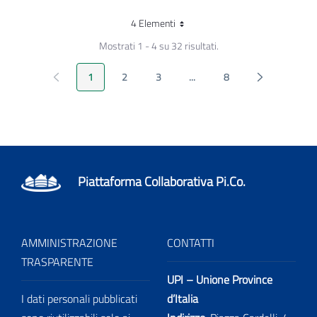
4 Elementi
Per pagina
Mostrati 1 - 4 su 32 risultati.
Pagina Precedente
Pagina Seguen
1
2
3
...
8
Pagina
Pagina
Pagina
Pagine intermedie
Pagina
Piattaforma Collaborativa Pi.Co.
AMMINISTRAZIONE
CONTATTI
TRASPARENTE
UPI – Unione Province
I dati personali pubblicati
d’Italia