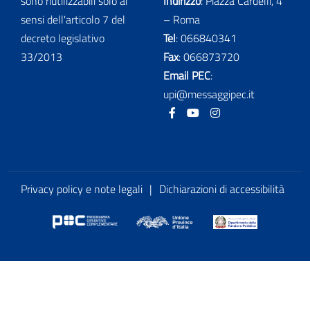
sono riutilizzabili solo ai
Indirizzo
: Piazza Cardelli, 4
sensi dell'articolo 7 del
– Roma
decreto legislativo
Tel
:
066840341
33/2013
Fax
:
066873720
Email PEC
:
upi@messaggipec.it
Facebook
Youtube
Instagram
Privacy policy e note legali
|
Dichiarazioni di accessibilità