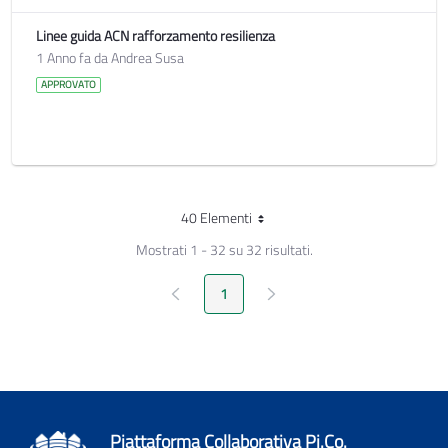
Linee guida ACN rafforzamento resilienza
1 Anno fa da Andrea Susa
APPROVATO
40 Elementi
Per pagina
Mostrati 1 - 32 su 32 risultati.
Pagina Precedente
Pagina Seguente
1
Pagina
Piattaforma Collaborativa Pi.Co.