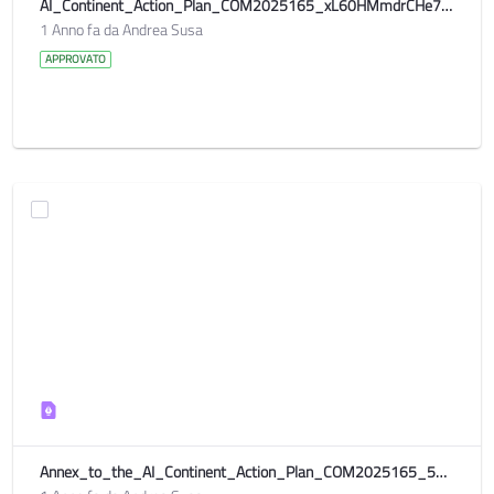
AI_Continent_Action_Plan_COM2025165_xL60HMmdrCHe7gEeVGS40RlUug_114523
1 Anno fa da Andrea Susa
APPROVATO
Annex_to_the_AI_Continent_Action_Plan_COM2025165_5OcpRk2EgLVJ9pIx0slBSXI6t2A_114522