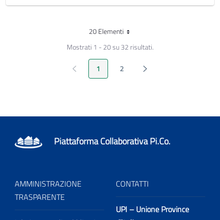
20 Elementi
Per pagina
Mostrati 1 - 20 su 32 risultati.
Pagina Precedente
Pagina Seguente
1
2
Pagina
Pagina
Piattaforma Collaborativa Pi.Co.
AMMINISTRAZIONE
CONTATTI
TRASPARENTE
UPI – Unione Province