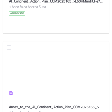
AI_Continent_Action_Plan_COM2025165_xL60HMmdrCHe7gEeVGS40RlUug_114523
1 Anno fa da Andrea Susa
APPROVATO
Annex_to_the_AI_Continent_Action_Plan_COM2025165_5OcpRk2EgLVJ9pIx0slBSXI6t2A_114522