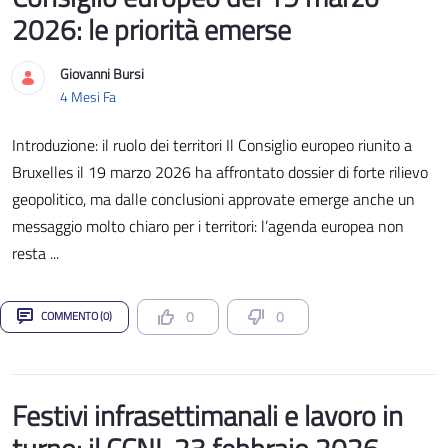
2026: le priorità emerse
Giovanni Bursi
Data di Pubblicazione
4 Mesi Fa
Introduzione: il ruolo dei territori Il Consiglio europeo riunito a
Bruxelles il 19 marzo 2026 ha affrontato dossier di forte rilievo
geopolitico, ma dalle conclusioni approvate emerge anche un
messaggio molto chiaro per i territori: l’agenda europea non
resta ...
0
0
COMMENTO (0)
Festivi infrasettimanali e lavoro in