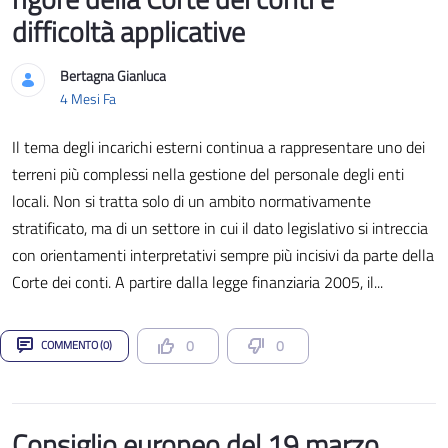
difficoltà applicative
Bertagna Gianluca
Data di Pubblicazione
4 Mesi Fa
Il tema degli incarichi esterni continua a rappresentare uno dei
terreni più complessi nella gestione del personale degli enti
locali. Non si tratta solo di un ambito normativamente
stratificato, ma di un settore in cui il dato legislativo si intreccia
con orientamenti interpretativi sempre più incisivi da parte della
Corte dei conti. A partire dalla legge finanziaria 2005, il...
0
0
COMMENTO (0)
Consiglio europeo del 19 marzo