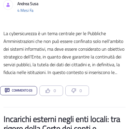
Andrea Susa
Data di Pubblicazione
4 Mesi Fa
La cybersicurezza è un tema centrale per le Pubbliche
Amministrazioni che non può essere confinato solo nell'ambito
dei sistemi informativi, ma deve essere considerato un obiettivo
strategico dell'Ente, in quanto deve garantire la continuità dei
servizi pubblici, la tutela dei dati dei cittadini e, in definitiva, la
fiducia nelle istituzioni. In questo contesto si inseriscono le...
0
0
COMMENTO (0)
Incarichi esterni negli enti locali: tra
rigore della Corte dei conti e