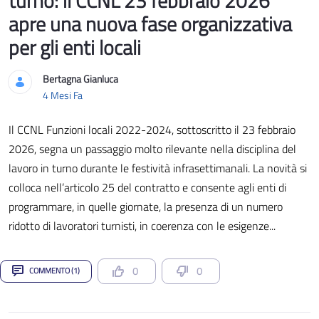
turno: il CCNL 23 febbraio 2026
apre una nuova fase organizzativa
per gli enti locali
Bertagna Gianluca
Data di Pubblicazione
4 Mesi Fa
Il CCNL Funzioni locali 2022-2024, sottoscritto il 23 febbraio
2026, segna un passaggio molto rilevante nella disciplina del
lavoro in turno durante le festività infrasettimanali. La novità si
colloca nell’articolo 25 del contratto e consente agli enti di
programmare, in quelle giornate, la presenza di un numero
ridotto di lavoratori turnisti, in coerenza con le esigenze...
0
0
COMMENTO (1)