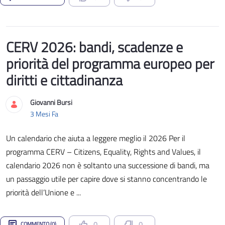
CERV 2026: bandi, scadenze e
priorità del programma europeo per
diritti e cittadinanza
Giovanni Bursi
Data di Pubblicazione
3 Mesi Fa
Un calendario che aiuta a leggere meglio il 2026 Per il
programma CERV – Citizens, Equality, Rights and Values, il
calendario 2026 non è soltanto una successione di bandi, ma
un passaggio utile per capire dove si stanno concentrando le
priorità dell’Unione e ...
0
0
COMMENTO (0)