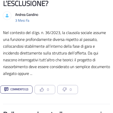
L’ESCLUSIONE?
Andrea Gandino
Data di Pubblicazione
3 Mesi Fa
Nel contesto del d.lgs. n. 36/2023, la clausola sociale assume
una funzione profondamente diversa rispetto al passato,
collocandosi stabilmente all’interno della fase di gara e
incidendo direttamente sulla struttura dell’offerta. Da qui
nascono interrogativi tutt’altro che teorici: il progetto di
riassorbimento deve essere considerato un semplice documento
allegato oppure ...
0
0
COMMENTO (2)