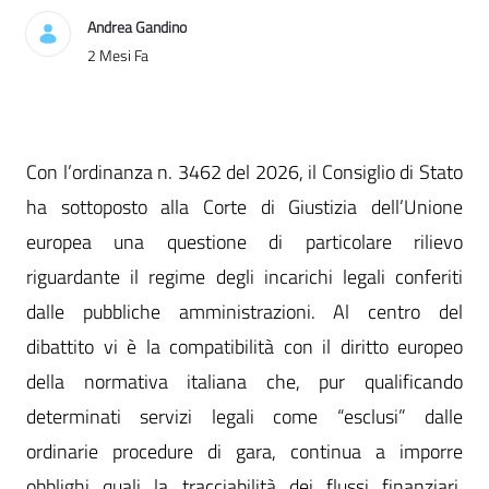
Andrea Gandino
Data di Pubblicazione
2 Mesi Fa
Con l’ordinanza n. 3462 del 2026, il Consiglio di Stato
ha sottoposto alla Corte di Giustizia dell’Unione
europea una questione di particolare rilievo
riguardante il regime degli incarichi legali conferiti
dalle pubbliche amministrazioni. Al centro del
dibattito vi è la compatibilità con il diritto europeo
della normativa italiana che, pur qualificando
determinati servizi legali come “esclusi” dalle
ordinarie procedure di gara, continua a imporre
obblighi quali la tracciabilità dei flussi finanziari,