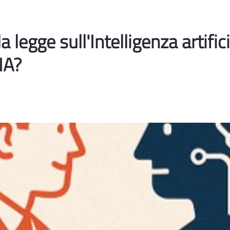
a legge sull'Intelligenza artifi
'IA?
e