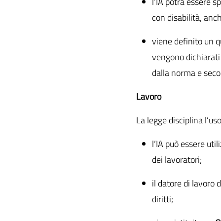
l’IA potrà essere s
con disabilità, anch
viene definito un q
vengono dichiarati
dalla norma e secon
Lavoro
La legge disciplina l’us
l’IA può essere util
dei lavoratori;
il datore di lavoro
diritti;