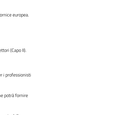
cornice europea.
ttori (Capo II).
r i professionisti
he potrà fornire