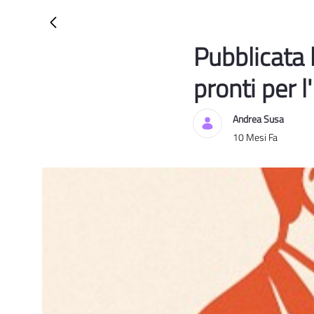
Pubblicata l
Blog
pronti per l
Andrea Susa
Data di Pubblicazion
10 Mesi Fa