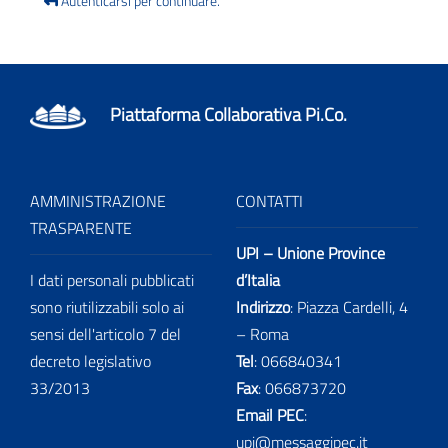
Autenticarsi per continuare.
Piattaforma Collaborativa Pi.Co.
AMMINISTRAZIONE
CONTATTI
TRASPARENTE
UPI – Unione Province
I dati personali pubblicati
d’Italia
sono riutilizzabili solo ai
Indirizzo
: Piazza Cardelli, 4
sensi dell'articolo 7 del
– Roma
decreto legislativo
Tel
:
066840341
33/2013
Fax
:
066873720
Email PEC
:
upi@messaggipec.it