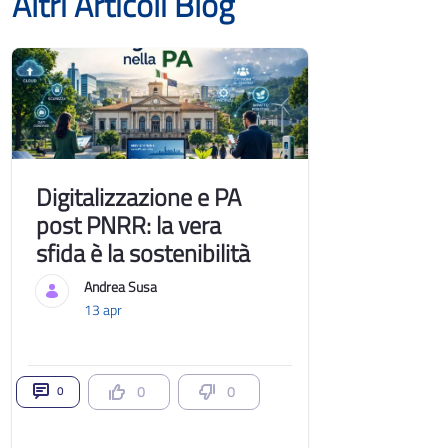
Altri Articoli Blog
Digitalizzazione e PA
post PNRR: la vera
sfida è la sostenibilità
Andrea Susa
13 apr
0
0
0