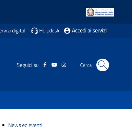
rvizi digitali
Helpdesk
Accedi ai servizi
Facebook
Youtube
Instagram
Seguici su
Cerca
News ed eventi