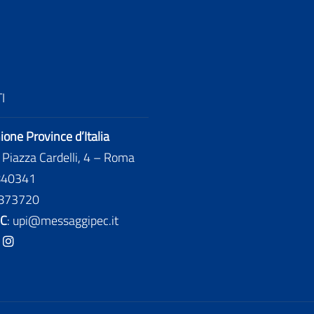
I
one Province d’Italia
: Piazza Cardelli, 4 – Roma
840341
873720
EC
:
upi@messaggipec.it
book
Youtube
Instagram